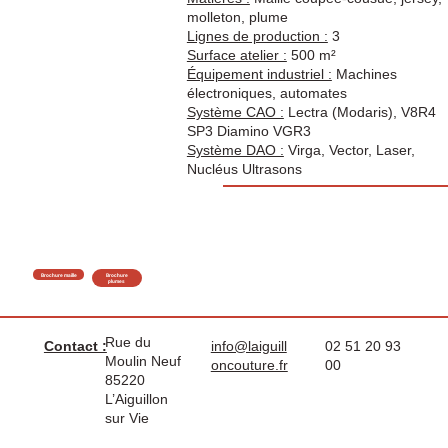
molleton, plume
Lignes de production :
3
Surface atelier :
500 m²
Équipement industriel :
Machines
électroniques, automates
Système CAO :
Lectra (Modaris), V8R4
SP3 Diamino VGR3
Système DAO :
Virga, Vector, Laser,
Nucléus Ultrasons
Brochure maille
Brochure
plumes
Rue du
Contact :
info@laiguill
02 51 20 93
Moulin Neuf
oncouture.fr
00
85220
L’Aiguillon
sur Vie