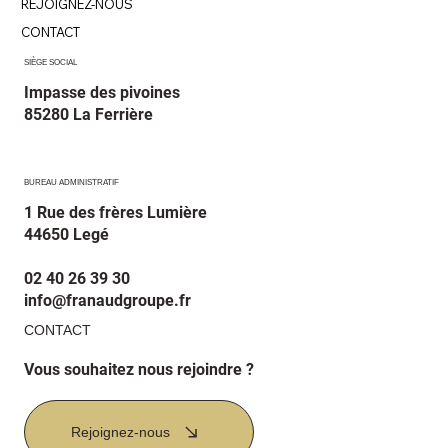
REJOIGNEZ-NOUS
CONTACT
Stéphane
Ev
Mécanicien en confection
Resp
SIÈGE SOCIAL
Arnoise Collage Confection
La F
Impasse des pivoines
85280 La Ferrière
BUREAU ADMINISTRATIF
1 Rue des frères Lumière
44650 Legé
02 40 26 39 30
info@franaudgroupe.fr
CONTACT
Vous souhaitez nous rejoindre ?
Rejoignez-nous